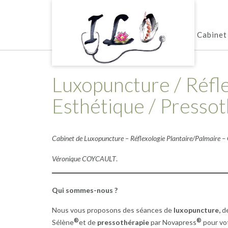
Skip
to
content
Cabinet
Luxopuncture / Réfl
Esthétique / Presso
Cabinet de Luxopuncture – Réflexologie Plantaire/Palmaire 
Véronique COYCAULT
.
Qui sommes-nous ?
Nous vous proposons des séances de
luxopuncture,
d
®
®
Sélène
et de
pressothérapie
par Novapress
pour vo