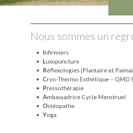
Nous sommes un regro
I
nfirmiers
L
uxopuncture
R
éflexologies (Plantaire et Palmai
C
ryo-Thermo Esthétique – QMD 
P
ressothérapie
A
mbassadrice Cycle Menstruel
O
stéopathe
Y
oga